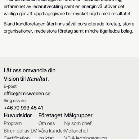
erfarenhet av ledarutveckling samt en energinivå utöver det
vanliga gör att uppdragsgivare blir mycket nöjda med resultatet.
Bland kundföretagen återfinns såväl börsnoterade företag, större
organisationer, medelstora företag samt mindre ägarledda bolag.
Låt oss omvandla din
Resultat
Vision till
.
E-post
office@lmisweden.se
Ring oss nu
+46 70 993 45 41
Huvudsidor
Företaget
Målgrupper
Program
Om oss
Ny som chef
Bli en del av LMI
Våra kunder
Mellanchef
Certification
Insikter
VD & ledningsgrupp