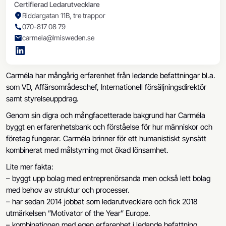
Certifierad Ledarutvecklare
Riddargatan 11B, tre trappor
070-817 08 79
carmela@lmisweden.se
Carméla har mångårig erfarenhet från ledande befattningar bl.a.
som VD, Affärsområdeschef, Internationell försäljningsdirektör
samt styrelseuppdrag.
Genom sin digra och mångfacetterade bakgrund har Carméla
byggt en erfarenhetsbank och förståelse för hur människor och
företag fungerar. Carméla brinner för ett humanistiskt synsätt
kombinerat med målstyrning mot ökad lönsamhet.
Lite mer fakta:
– byggt upp bolag med entreprenörsanda men också lett bolag
med behov av struktur och processer.
– har sedan 2014 jobbat som ledarutvecklare och fick 2018
utmärkelsen ”Motivator of the Year” Europe.
– kombinationen med egen erfarenhet i ledande befattning,