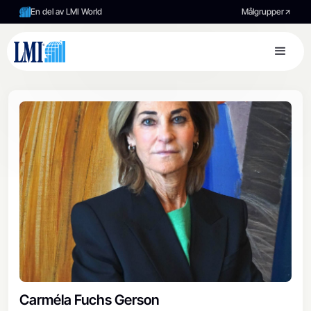
En del av LMI World
Målgrupper
Carméla Fuchs Gerson